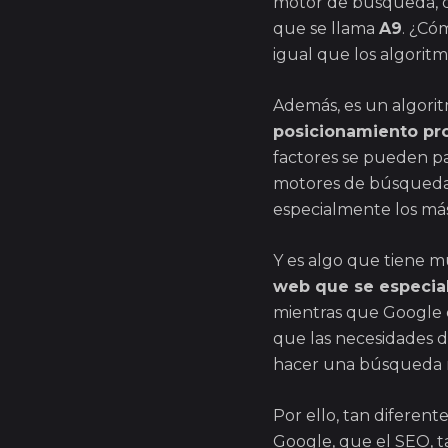
motor de búsqueda, q
que se llama
A9
. ¿Có
igual que los algorit
Además, es un algor
posicionamiento pr
factores se pueden pa
motores de búsqueda 
especialmente los más 
Y es algo que tiene 
web que se especial
mientras que Google 
que las necesidades de
hacer una búsqueda n
Por ello, tan diferen
Google, que el SEO, t