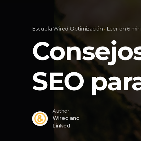
Escuela Wired Optimización
Leer en 6 min
Consejos
SEO par
Author
Wired and
Linked