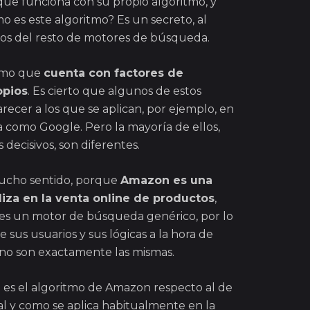
ue funciona con su propio algoritmo, y
mo es este algoritmo? Es un secreto, al
mos del resto de motores de búsqueda.
itmo que
cuenta con factores de
opios
. Es cierto que algunos de estos
recer a los que se aplican, por ejemplo, en
como Google. Pero la mayoría de ellos,
decisivos, son diferentes.
mucho sentido, porque
Amazon es una
iza en la venta online de productos
,
es un motor de búsqueda genérico, por lo
 sus usuarios y sus lógicas a la hora de
o son exactamente las mismas.
te es el algoritmo de Amazon respecto al de
al y como se aplica habitualmente en la