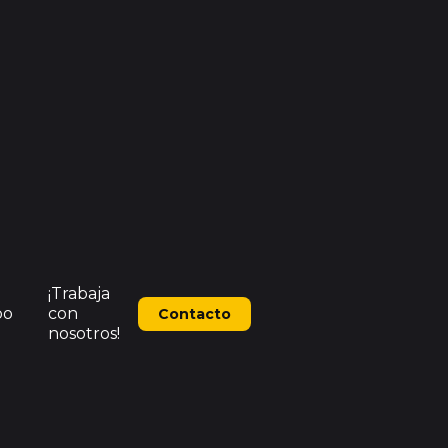
¡Trabaja
po
con
Contacto
nosotros!