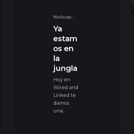
Noticias
Ya
estam
os en
la
jungla
Hoy en
Wired and
Linked te
damos
una...