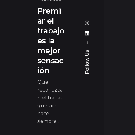
Premi
ar el
trabajo
es la
–
mejor
Follow Us
sensac
ión
Que
reconozca
n el trabajo
que uno
hace
siempre...