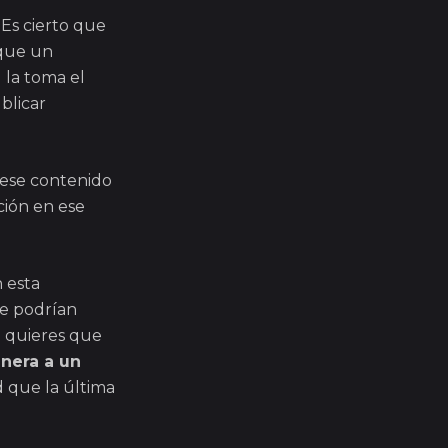
 Es cierto que
que un
 la toma el
blicar
 ese contenido
ión en ese
 esta
ue podrían
e quieres que
nera a un
ad que la última