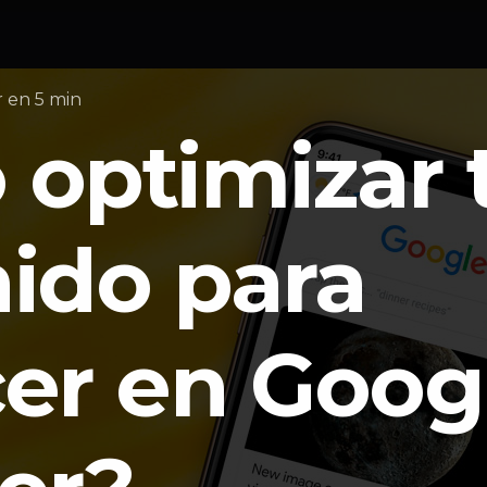
r en 5 min
optimizar 
ido para
er en Goog