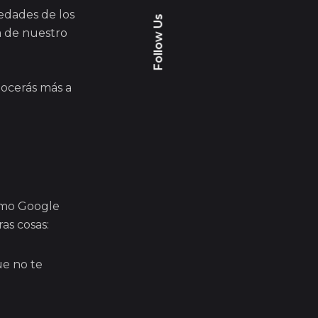
vedades de los
Follow Us
a de nuestro
nocerás más a
omo Google
as cosas:
ue no te