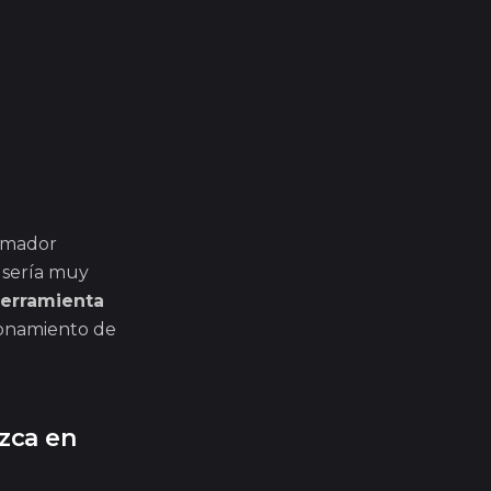
rumador
 sería muy
herramienta
cionamiento de
zca en