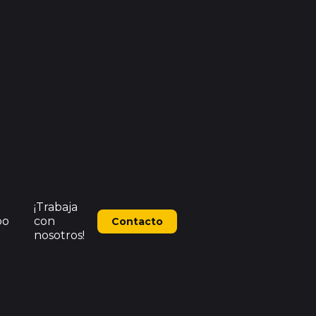
¡Trabaja
po
con
Contacto
nosotros!