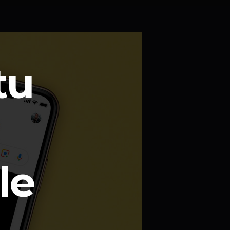
tu
le