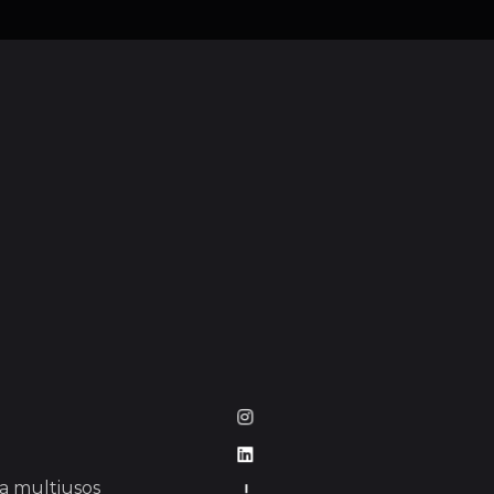
a multiusos
–