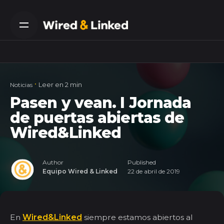
Skip
to
content
Leer en 2 min
Noticias
Pasen y vean. I Jornada
de puertas abiertas de
Wired&Linked
Author
Published
Equipo Wired & Linked
22 de abril de 2019
En
Wired&Linked
siempre estamos abiertos al