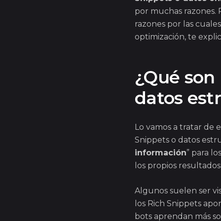
por muchas razones. 
razones por las cuales
optimización, te expl
¿Qué son 
datos est
Lo vamos a tratar de e
Snippets o datos estr
información
” para l
los propios resultado
Algunos suelen ser vis
los Rich Snippets apo
bots aprendan más so