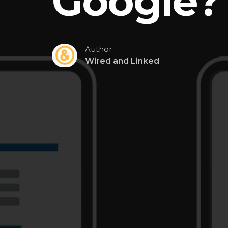
Google?
Author
Wired and Linked