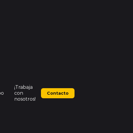
¡Trabaja
po
con
Contacto
nosotros!