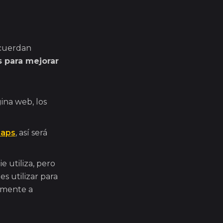
ecuerdan
 para mejorar
gina web, los
Maps
, así será
 utiliza, pero
 utilizar para
tamente a