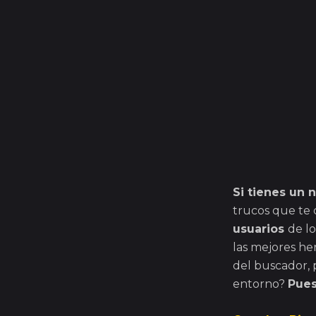
Si tienes un n
trucos que te
usuarios
de l
las mejores he
del buscador, 
entorno?
Pues