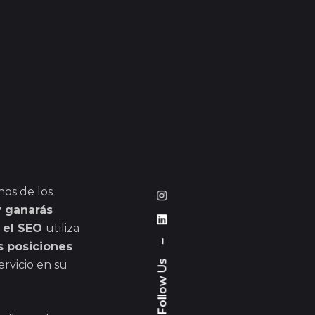
nos de los
y ganarás
é
el SEO
utiliza
–
s posiciones
rvicio en su
Follow Us