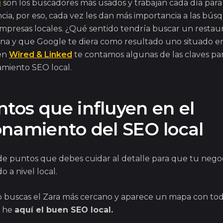
g
son los buscadores más usados y trabajan cada día para 
cia, por eso, cada vez les dan más importancia a las bús
empresas locales. ¿Qué sentido tendría buscar un restau
a y que Google te diera como resultado uno situado en
 en
Wired & Linked
te contamos algunas de las claves pa
amiento SEO local.
tos que influyen en el
onamiento del SEO local
de puntos que debes cuidar al detalle para que tu nego
o a nivel local.
 buscas el Zara más cercano y aparece un mapa con toda
s he
aquí el buen SEO local.