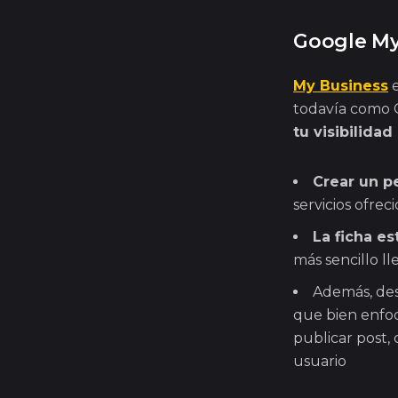
Google My
My Business
e
todavía como G
tu visibilidad
Crear un pe
servicios ofreci
La ficha e
más sencillo lle
Además, des
que bien enfoc
publicar post,
usuario