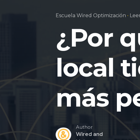
Escuela Wired Optimización
Lee
¿Por q
local 
más p
Author
Wired and