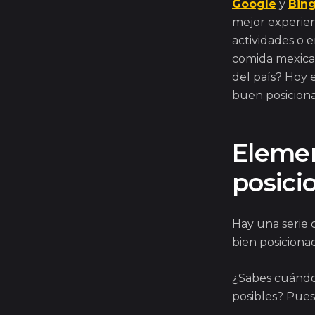
Google
y
Bin
mejor experien
actividades o 
comida mexican
del país? Hoy
buen posicion
Elemen
posici
Hay una serie 
bien posicionad
¿Sabes cuándo
posibles? Pue