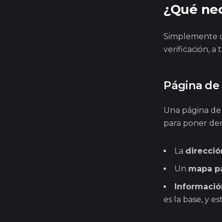
¿Qué nec
Simplemente co
verificación, a
Página de
Una página de 
para poner de
La
direcció
Un
mapa pa
Informació
es la base, y 