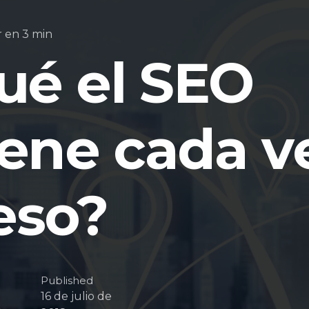
r en 3 min
ué el SEO
tiene cada v
eso?
Published
16 de julio de