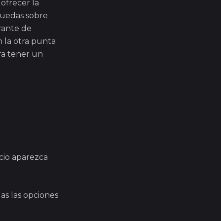
ofrecer la
quedas sobre
rante de
 la otra punta
ra tener un
cio aparezca
s las opciones