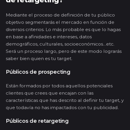
Mediante el proceso de definición de tu público
objetivo segmentar
ás
el mercado en función de
diversos criterios. Lo más probable es que lo hagas
en base a afinidades e intereses, datos
demográficos, culturales, socioeconómicos…etc.
Será un proceso largo, pero de este modo lograrás
saber bien quien es tu target.
P
úblicos de
prospecting
E
stán formados por todos aquellos potenciales
clientes que crees que encajan con las
características que has descrito al definir tu target, y
que todavía no ha
s
impactados
con
tu publicidad.
P
úblicos de
re
targ
eting