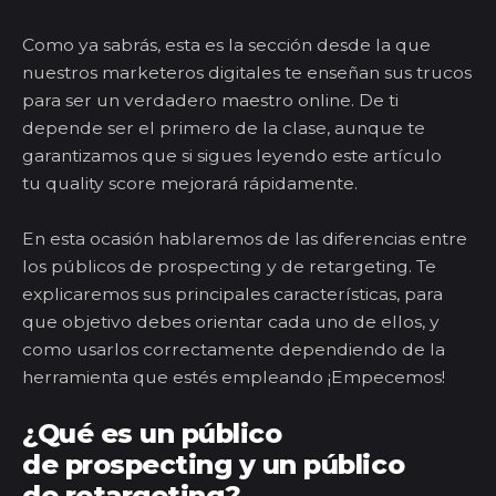
Como ya sabrás, esta es la sección desde la que
nuestros marketeros digitales te enseñan sus trucos
para ser un verdadero maestro online. De ti
depende ser el primero de la clase, aunque te
garantizamos que si sigues leyendo este artículo
tu
quality
s
core mejorará rápidamente.
En esta ocasión hablaremos de las diferencias entre
los públicos de
prospecting
y de
r
e
targe
ting
. Te
explicaremos sus principales características, para
que objetivo debes orientar cada uno de ellos, y
como usarlos correctamente dependien
do
de la
herramienta que estés empleando ¡Empecemos!
¿Qué es un público
de
prospecting
y un público
de
r
e
targ
eting
?