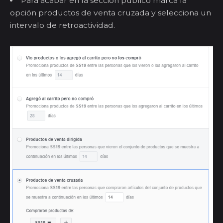
Para acabar en la sección público marca la
opción productos de venta cruzada y selecciona un
intervalo de retroactividad.