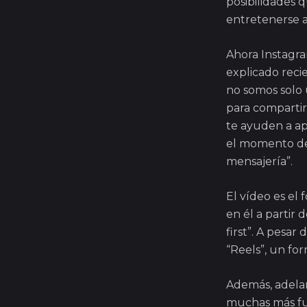
posibilidades 
entretenerse a
Ahora Instagra
explicado rec
no somos solo 
para compartir
te ayuden a ap
el momento de 
mensajería”.
El vídeo es el
en él a partir
first”. A pesa
“Reels”, un for
Además, adela
muchas más fun