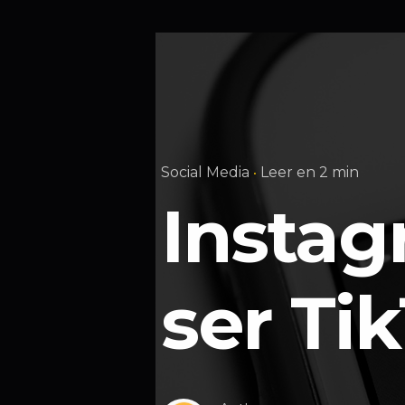
Social Media
Leer en 2 min
Instag
ser Ti