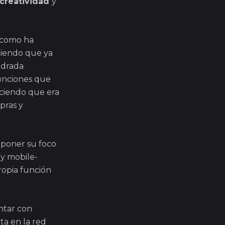
creatividad
y
y como ha
ciendo que ya
adrada
funciones que
iciendo que era
pras y
a poner su foco
 y mobile-
ropia función
ntar con
ta en la red