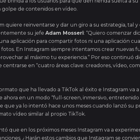
que brinda a los usuarios para que den rienda suelta a su
 golpe de contenidos en vídeo.
m quiere reinventarse y dar un giro a su estrategia, tal 
ientemente su jefe
Adam Mosseri
: “Quiero comenzar di
una aplicación para compartir fotos ni una aplicación cu
 fotos. En Instagram siempre intentamos crear nuevas 
rovechar al máximo tu experiencia.” Por eso continuó d
centrarse en “cuatro áreas clave: creadores, vídeo, com
 formato que ha llevado a TikTok al éxito e Instagram va 
 de ahora en un modo “full-screen, inmersivo, entretenido
r de que ya lo intentó hace unos meses cuando lanzó su p
mato vídeo similar al propio TikTok.
ntó que en los próximos meses Instagram va a experime
ciones. ¿Harán estos cambios que Instagram se convier