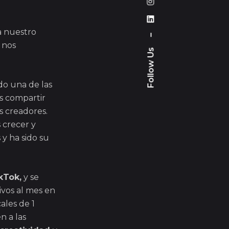
a nuestro
–
 nos
Follow Us
do una de las
os compartir
s creadores.
 crecer y
y ha sido su
kTok,
y se
ivos al mes en
ales de 1
n a las