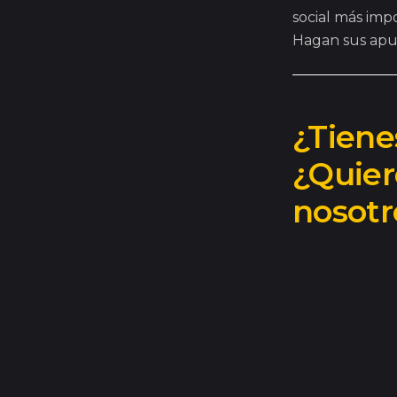
social más impo
Hagan sus apu
¿Tiene
¿Quier
nosotr