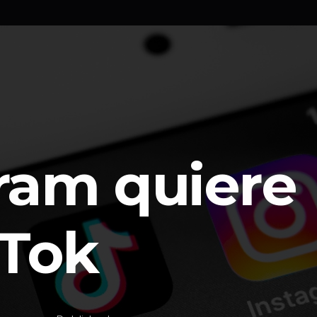
ram quiere
kTok