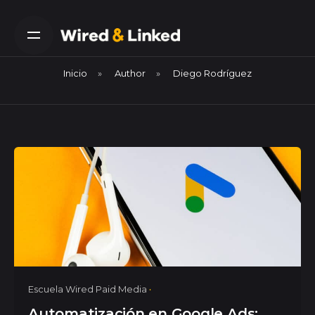
Skip
to
content
Inicio
»
Author
»
Diego Rodríguez
Escuela Wired Paid Media
Automatización en Google Ads: