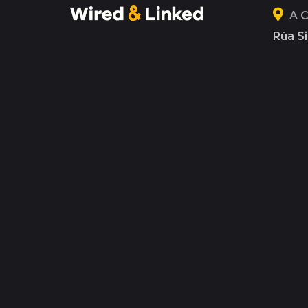
A 
Rúa Si
15004
88