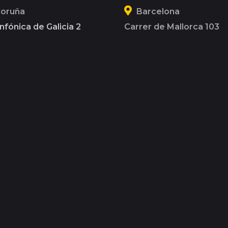
Coruña
Barcelona
nfónica de Galicia 2
Carrer de Mallorca 103
08036
1 820 300
930 120 164
© Wired & Linked 2026
Política de privacidad
|
Cookies
|
Fondos Públicos