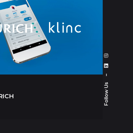
–
Follow Us
RICH