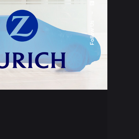
–
Follow Us
H