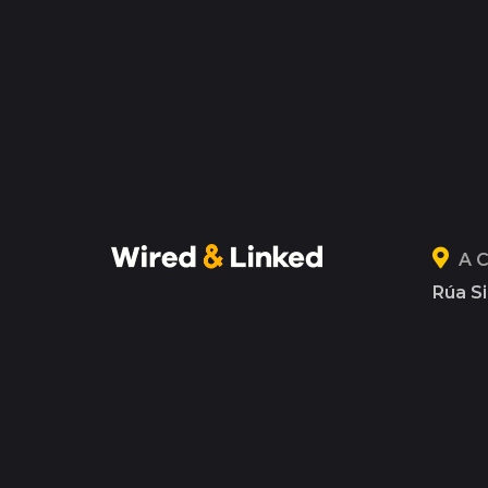
A 
Rúa Si
15004
88