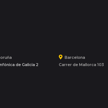
Coruña
Barcelona
nfónica de Galicia 2
Carrer de Mallorca 103
08036
1 820 300
930 120 164