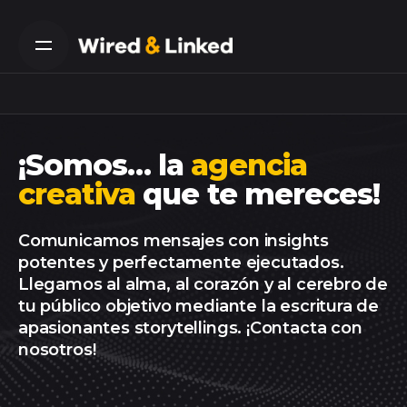
Skip
to
content
¡Somos… la
agencia
creativa
que te mereces!
Comunicamos mensajes con
insights
potentes y
perfectamente ejecutados
.
Llegamos al alma, al corazón y al cerebro de
tu p
ú
blico objetivo
mediante la escritura de
apasionantes
storytellings
.
¡Contacta con
nosotros!