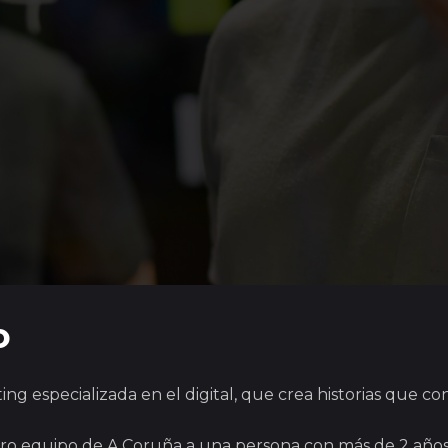
o
 especializada en el digital, que crea historias que co
 equipo de A Coruña a una persona con más de 2 años de 